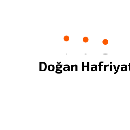
DOĞAN HAFRIYAT
Bizi Tercih Etmek için
Doğan Hafriya
Bir Kaç neden?